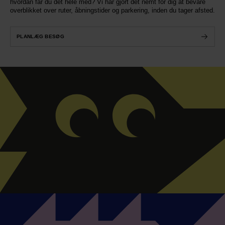
hvordan får du det hele med? Vi har gjort det nemt for dig at bevare
overblikket over ruter, åbningstider og parkering, inden du tager afsted.
PLANLÆG BESØG