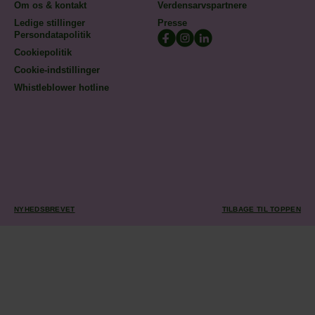
Om os & kontakt
Verdensarvspartnere
Ledige stillinger
Presse
Persondatapolitik
Cookiepolitik
Cookie-indstillinger
Whistleblower hotline
NYHEDSBREVET
TILBAGE TIL TOPPEN
TILMELD DIG VORES
NYHEDSBREV
Tilmeld dig vores nyhedsbrev for at få de seneste opdateringer om
Stevns Klint! Vi deler spændende historier, tips til de bedste