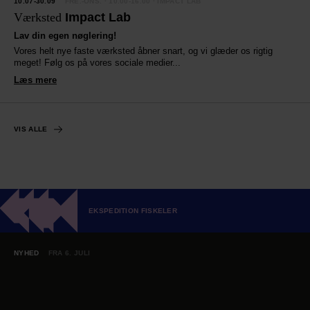
10.07-30.09
FRE.-ONS.
· 10.00-16.00 · IMPACT LAB
Værksted
Impact Lab
Lav din egen nøglering!
Vores helt nye faste værksted åbner snart, og vi glæder os rigtig
meget! Følg os på vores sociale medier...
Læs mere
YHED
VIS ALLE
EKSPEDITION FISKELER
NYHED
FRA 6. JULI