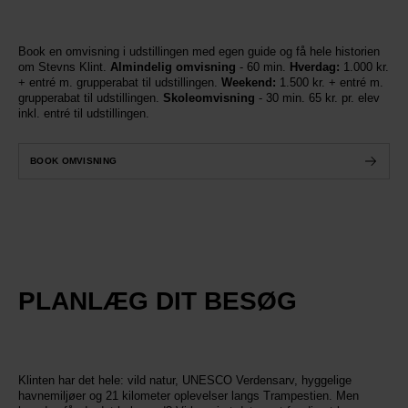
Book en omvisning i udstillingen med egen guide og få hele historien
om Stevns Klint.
Almindelig omvisning
- 60 min.
Hverdag:
1.000 kr.
+ entré m. grupperabat til udstillingen.
Weekend:
1.500 kr. + entré m.
grupperabat til udstillingen.
Skoleomvisning
- 30 min. 65 kr. pr. elev
inkl. entré til udstillingen.
BOOK OMVISNING
PLANLÆG DIT BESØG
Klinten har det hele: vild natur, UNESCO Verdensarv, hyggelige
havnemiljøer og 21 kilometer oplevelser langs Trampestien. Men