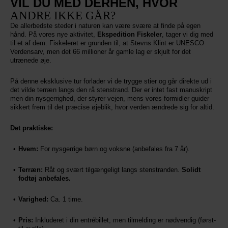
VIL DU MED DERHEN, HVOR
ANDRE IKKE GÅR?
De allerbedste steder i naturen kan være svære at finde på egen
hånd. På vores nye aktivitet,
Ekspedition Fiskeler
, tager vi dig med
til et af dem. Fiskeleret er grunden til, at Stevns Klint er UNESCO
Verdensarv, men det 66 millioner år gamle lag er skjult for det
utrænede øje.
På denne eksklusive tur forlader vi de trygge stier og går direkte ud i
det vilde terræn langs den rå stenstrand. Der er intet fast manuskript
men din nysgerrighed, der styrer vejen, mens vores formidler guider
sikkert frem til det præcise øjeblik, hvor verden ændrede sig for altid.
Det praktiske:
Hvem:
For nysgerrige børn og voksne (anbefales fra 7 år).
Terræn:
Råt og svært tilgængeligt langs stenstranden.
Solidt
fodtøj anbefales.
Varighed:
Ca. 1 time.
Pris:
Inkluderet i din entrébillet, men tilmelding er nødvendig (først-