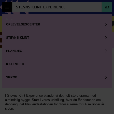
STEVNS KLINT
EXPERIENCE
Tag med på Ekspedition Fiskeler!
...
Følg med - tilmeld nyhedsbrev
OPLEVELSESCENTER
STEVNS KLINT
Impact Lab: Lav din egen nøglering
PLANLÆG
Velkommen til det vildeste sted mod forstenet
KALENDER
tankegang. Her er plads til både forskertyper og
krudtugler.
Du skal til Mexico for at finde krateret, men du skal til Stevns Klint for
SPROG
at forstå dramaet. Det er her, vi har verdens bedste spor efter den
dag, hvor mer en halvdelen af alt liv blev nulstillet.
I Stevns Klint Experience blander vi det helt store drama med
almindelig hygge. Start i vores udstilling, hvor du får historien om
dengang, det blev endestationen for dinosaurerne for 66 millioner år
siden.