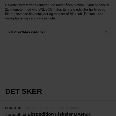
Bagefter fortsætter eventyret ude under åben himmel. Snør skoene til
21 kilometer med vild UNESCO-natur, tårnhøje udsigter fra fyret og
kirken, levende havnemiljøer og masser af frisk luft. Du kan købe
vabelplaster og vand i vores butik.
OM OPLEVELSESCENTRET
OPLEVELSESCENTRET
STEVNS KLINT
DET SKER
06.07-16.08
MAN.-FRE.
· 12.30 · BOESDAL KALKBRUD
Formidling
Ekspedition Fiskeler DANSK