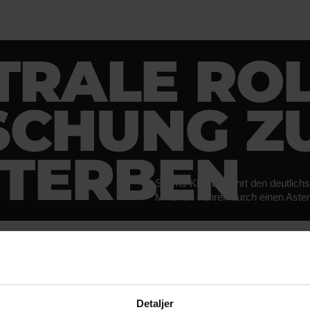
TRALE ROL
SCHUNG Z
TERBEN
Stevns Klint bewahrt den deutlic
Millionen Jahren durch einen Aste
FORSCHUNG UN
Detaljer
Wissenschaftliche Forschung ist