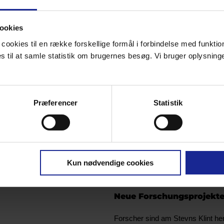
Welterbeverzeichnis. Die Forschun
darüber, warum es zum Welterbe e
ookies
werden kann.
cookies til en række forskellige formål i forbindelse med funkti
Forschung über Jah
til at samle statistik om brugernes besøg. Vi bruger oplysninger
Seit mehr als 250 Jahren werden 
verfasst. Seit Geologen und Palä
Hauptursache für das große Massen
Præferencer
Statistik
eine zentrale Rolle in der Forsc
Stevns Klint ist nach wie vor se
dänischen und internationalen Wi
für Stevns Klint ist eine geologis
Bereich der geologischen Erhaltu
in nationalen als auch in interna
Kun nødvendige cookies
besteht aus Vertretern dänischer
Stevns Klint betreiben.
Neue Forschungsprojekt
Forscher sind am Stevns Klint he