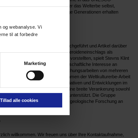
g liefert wichtige Erkenntnisse über das Welterbe selbst,
rklärt wurde und wie es für künftige Generationen erhalten
on og webanalyse. Vi
rhunderte hinweg
ne til at forbedre
Forschungen zum Stevns Klint durchgeführt und Artikel darüber
ontologen 1980 die These eines Asteroideneinschlags als
sterben vor 66 Millionen Jahren vorstellten, spielt Stevns Klint
Marketing
hung zu Massensterben. Das wissenschaftliche Interesse an
hr groß, und es werden laufend Forschungsarbeiten von mehreren
ssenschaftlern durchgeführt.Im Rahmen der Weltkulturerbe-Arbeit
che Referenzgruppe tätig, die mit Initiativen und Entwicklungen im
ng und Forschung beiträgt und so eine breite Verankerung sowohl
tionalen Forschungsgemeinschaften unterstützt. Die Gruppe
Tillad alle cookies
 Forschungseinrichtungen, die aktiv geologische Forschung an
e
rzlich willkommen. Wir freuen uns über Ihre Kontaktaufnahme,