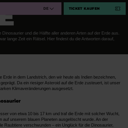
 M
TICKET KAUFEN
DE
e Dinosaurier und die Hälfte aller anderen Arten auf der Erde aus.
 lange Zeit ein Rätsel. Hier findest du die Antworten darauf,
ie Erde in dem Landstrich, den wir heute als Indien bezeichnen,
 geprägt. Da ein riesiger Asteroid auf die Erde zusteuert, ist unser
starken Klimaveränderungen ausgesetzt.
nosaurier
sser von etwa 10 bis 17 km und traf die Erde mit solcher Wucht,
ten auf unserem blauen Planeten ausgelöscht wurde. An der
le Raubtiere verschwunden – ein Unglück für die Dinosaurier,