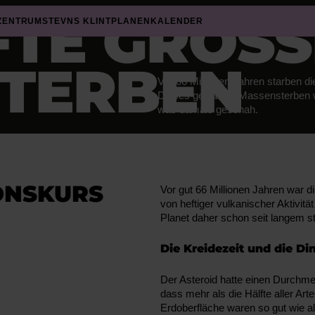
TE GROSSE
ZENTRUM
STEVNS KLINT
PLANEN
KALENDER
ERBEN
Vor 66 Millionen Jahren starben di
Dieses gewaltige Massensterben war
was damals geschah.
ONSKURS
Vor gut 66 Millionen Jahren war d
von heftiger vulkanischer Aktivität
Planet daher schon seit langem 
Die Kreidezeit und die Di
Der Asteroid hatte einen Durchme
dass mehr als die Hälfte aller Ar
Erdoberfläche waren so gut wie al