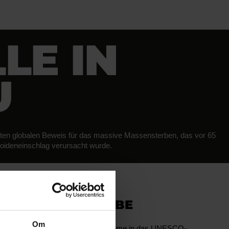
LE IN
U
hsten globalen Beweis für das massive Massensterben, das vor 65
roideneinschlag verursacht wurde.
D WELTKULTURERBE
Om
 ein wichtiger Bestandteil der Aufnahme in das UNESCO-