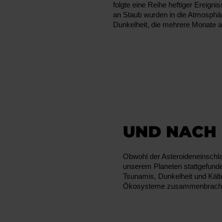
folgte eine Reihe heftiger Erei
an Staub wurden in die Atmosphäre
Dunkelheit, die mehrere Monate 
TER
UND NACH
Obwohl der Asteroideneinschlag
unserem Planeten stattgefunde
Tsunamis, Dunkelheit und Kälte
Ökosysteme zusammenbrachen 