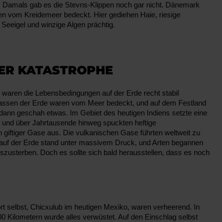
. Damals gab es die Stevns-Klippen noch gar nicht. Dänemark
n vom Kreidemeer bedeckt. Hier gediehen Haie, riesige
Seeigel und winzige Algen prächtig.
DER KATASTROPHE
 waren die Lebensbedingungen auf der Erde recht stabil
assen der Erde waren vom Meer bedeckt, und auf dem Festland
 dann geschah etwas. Im Gebiet des heutigen Indiens setzte eine
n, und über Jahrtausende hinweg spuckten heftige
iftiger Gase aus. Die vulkanischen Gase führten weltweit zu
uf der Erde stand unter massivem Druck, und Arten begannen
usterben. Doch es sollte sich bald herausstellen, dass es noch
rt selbst, Chicxulub im heutigen Mexiko, waren verheerend. In
0 Kilometern wurde alles verwüstet. Auf den Einschlag selbst