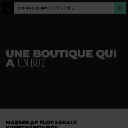
STEVNS KLINT
EXPERIENCE
BOUTIQUE EN LIGNE
CENTRE D'EXPÉRIENCES
STEVNS KLINT
UNE BOUTIQUE QUI
PLANIFIER
UN BUT
A
CALENDRIER
LANGUE
MASSER AF FLOT LOKALT
KUNSTHÅNDVÆRK