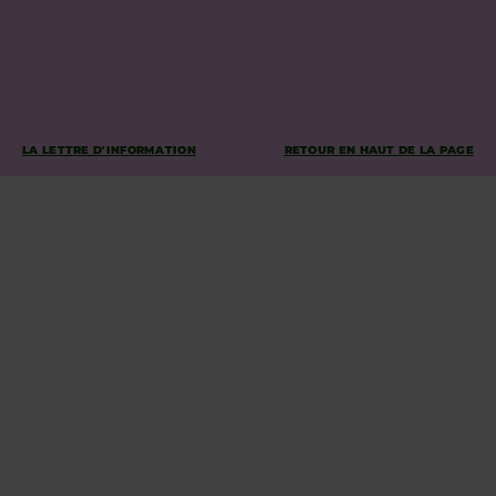
LA LETTRE D'INFORMATION
RETOUR EN HAUT DE LA PAGE
INSCRIVEZ-VOUS À NOTRE
NEWSLETTER
Inscrivez-vous à notre newsletter pour recevoir les dernières
actualités concernant Stevns Klint ! Nous y partageons des
anecdotes passionnantes, des conseils pour les meilleures
randonnées et des informations sur les événements à venir. Rejoignez
notre communauté et soyez parmi les premiers à découvrir les trésors
cachés de la région. Ne manquez pas l'occasion de découvrir tout ce
que Stevns Klint a à offrir !