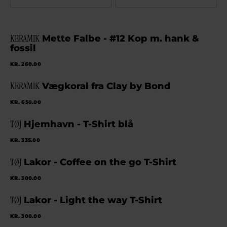
TYPES DE PRODUITS
TRIER PAR NOM
KERAMIK
Mette Falbe - #12 Kop m. hank &
TOUS
TRIER PAR PRIX
fossil
KERAMIK
KR. 260.00
KOMMISSION
KERAMIK
Vægkoral fra Clay by Bond
KUNST & HÅNDVÆRK
KR. 650.00
TØJ
TØJ
Hjemhavn - T-Shirt blå
KR. 335.00
TØJ
Lakor - Coffee on the go T-Shirt
KR. 300.00
TØJ
Lakor - Light the way T-Shirt
KR. 300.00