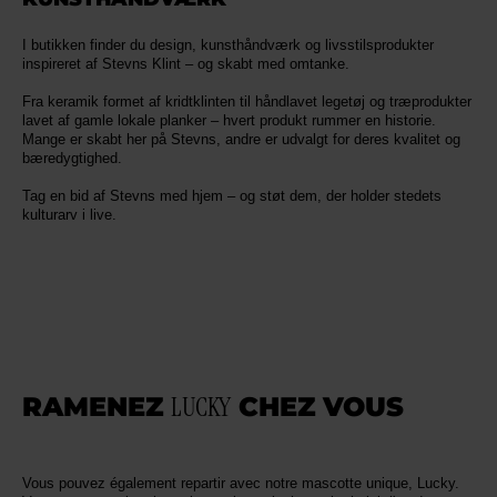
I butikken finder du design, kunsthåndværk og livsstilsprodukter
inspireret af Stevns Klint – og skabt med omtanke.
Fra keramik formet af kridtklinten til håndlavet legetøj og træprodukter
lavet af gamle lokale planker – hvert produkt rummer en historie.
Mange er skabt her på Stevns, andre er udvalgt for deres kvalitet og
bæredygtighed.
Tag en bid af Stevns med hjem – og støt dem, der holder stedets
kulturarv i live.
RAMENEZ
LUCKY
CHEZ VOUS
Vous pouvez également repartir avec notre mascotte unique, Lucky.