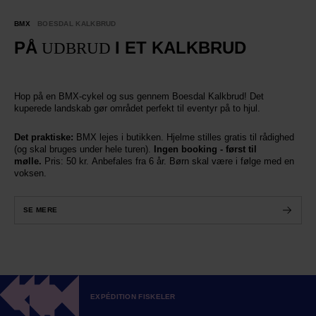
BMX
BOESDAL KALKBRUD
PÅ
I ET KALKBRUD
UDBRUD
Hop på en BMX-cykel og sus gennem Boesdal Kalkbrud! Det
kuperede landskab gør området perfekt til eventyr på to hjul.
Det praktiske:
BMX lejes i butikken. Hjelme stilles gratis til rådighed
(og skal bruges under hele turen).
Ingen booking - først til
mølle.
Pris: 50 kr. Anbefales fra 6 år. Børn skal være i følge med en
voksen.
SE MERE
EXPÉDITION FISKELER