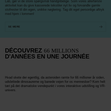
Lab, gør vi de store spørgsmål håndgribelige. Som vores allerførste
aktivitet kan du give kasserede tekstiler nyt liv og forvandle gamle
stofrester til din egen, unikke nøglering. Tag dit eget personlige aftryk
med hjem i lommen!
SE MERE
DÉCOUVREZ
66 MILLIONS
D'ANNÉES EN UNE JOURNÉE
Hvad skete der egentlig, da asteroiden ramte for 66 millioner år siden,
udslettede dinosaurerne og banede vejen for os mennesker? Kom helt
tæt på det dramatiske vendepunkt i vores interaktive udstilling og VR-
univers.