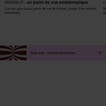
HØJERUP :
un point de vue emblématique
L
L'un des plus beaux points de vue de Klinten, chargé d'une histoire
M
dramatique.
qu
Følg med - tilmeld nyhedsbrev