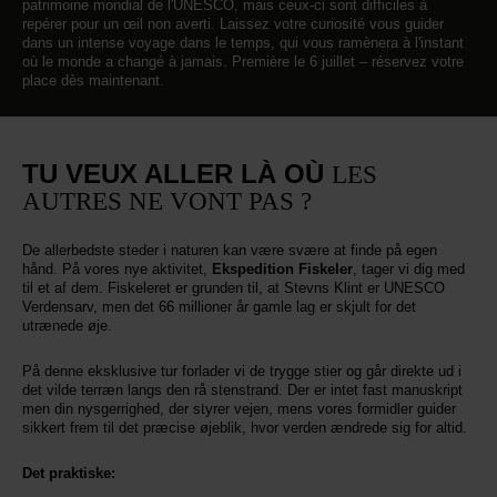
patrimoine mondial de l'UNESCO, mais ceux-ci sont difficiles à
repérer pour un œil non averti. Laissez votre curiosité vous guider
dans un intense voyage dans le temps, qui vous ramènera à l'instant
où le monde a changé à jamais. Première le 6 juillet – réservez votre
place dès maintenant.
TU VEUX ALLER LÀ OÙ
LES
AUTRES NE VONT PAS ?
De allerbedste steder i naturen kan være svære at finde på egen
hånd. På vores nye aktivitet,
Ekspedition Fiskeler
, tager vi dig med
til et af dem. Fiskeleret er grunden til, at Stevns Klint er UNESCO
Verdensarv, men det 66 millioner år gamle lag er skjult for det
utrænede øje.
På denne eksklusive tur forlader vi de trygge stier og går direkte ud i
det vilde terræn langs den rå stenstrand. Der er intet fast manuskript
men din nysgerrighed, der styrer vejen, mens vores formidler guider
sikkert frem til det præcise øjeblik, hvor verden ændrede sig for altid.
Det praktiske: