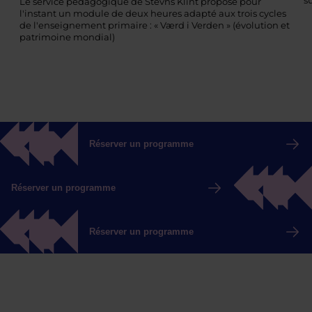
s
Le service pédagogique de Stevns Klint propose pour
l'instant un module de deux heures adapté aux trois cycles
de l'enseignement primaire : « Værd i Verden » (évolution et
patrimoine mondial)
Réserver un programme
Réserver un programme
Réserver un programme