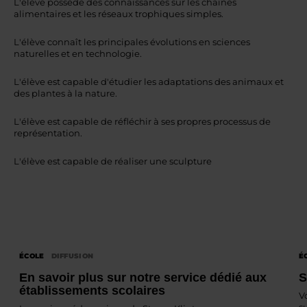
L'élève possède des connaissances sur les chaînes
alimentaires et les réseaux trophiques simples.
L'élève connaît les principales évolutions en sciences
naturelles et en technologie.
L'élève est capable d'étudier les adaptations des animaux et
des plantes à la nature.
L'élève est capable de réfléchir à ses propres processus de
représentation.
L'élève est capable de réaliser une sculpture
ÉCOLE
DIFFUSION
É
En savoir plus sur notre service dédié aux
S
établissements scolaires
V