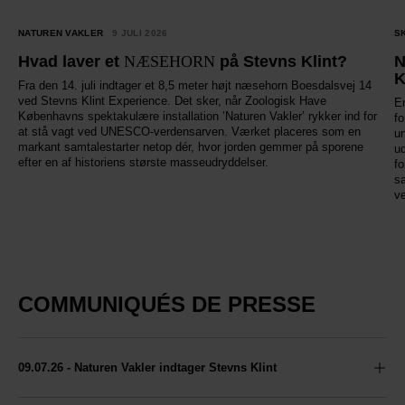
NATUREN VAKLER
9 JULI 2026
S
Hvad laver et
NÆSEHORN
på Stevns Klint?
K
Fra den 14. juli indtager et 8,5 meter højt næsehorn Boesdalsvej 14
ved Stevns Klint Experience. Det sker, når Zoologisk Have
En
Københavns spektakulære installation ’Naturen Vakler’ rykker ind for
fo
at stå vagt ved UNESCO-verdensarven. Værket placeres som en
un
markant samtalestarter netop dér, hvor jorden gemmer på sporene
ud
efter en af historiens største masseudryddelser.
fo
s
v
COMMUNIQUÉS DE PRESSE
09.07.26 - Naturen Vakler indtager Stevns Klint