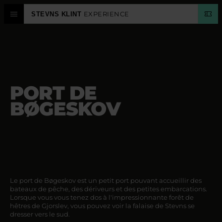
EXPERIENCE
STEVNS KLINT
CENTRE D'EXPÉRIENCES
STEVNS KLINT
PORT DE
PLANIFIER
BØGESKOV
CALENDRIER
LANGUE
Le port de Bøgeskov est un petit port pouvant accueillir des
bateaux de pêche, des dériveurs et des petites embarcations.
Lorsque vous vous tenez dos à l'impressionnante forêt de
hêtres de Gjorslev, vous pouvez voir la falaise de Stevns se
dresser vers le sud.