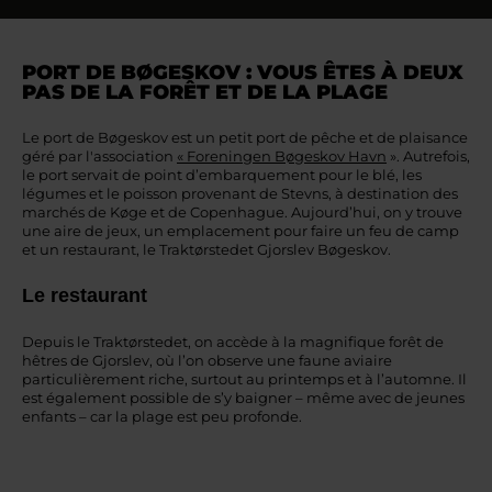
PORT DE BØGESKOV : VOUS ÊTES À DEUX
PAS DE LA FORÊT ET DE LA PLAGE
Le port de Bøgeskov est un petit port de pêche et de plaisance
géré par l'association
« Foreningen Bøgeskov Havn
». Autrefois,
le port servait de point d’embarquement pour le blé, les
légumes et le poisson provenant de Stevns, à destination des
marchés de Køge et de Copenhague. Aujourd’hui, on y trouve
une aire de jeux, un emplacement pour faire un feu de camp
et un restaurant, le Traktørstedet Gjorslev Bøgeskov.
Le restaurant
Depuis le Traktørstedet, on accède à la magnifique forêt de
hêtres de Gjorslev, où l’on observe une faune aviaire
particulièrement riche, surtout au printemps et à l’automne. Il
est également possible de s’y baigner – même avec de jeunes
enfants – car la plage est peu profonde.