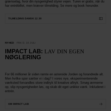
grænselag, hvor din nysgerrighed styrer vejen. Turen er gratis, når du
har entrébillet, men kræver tilmelding. Se mere og book herunder.
TILMELDING DANSK 12.30
NYHED
FRA D. 10 JULI
IMPACT
LAB:
LAV DIN EGEN
NØGLERING
For 66 millioner år siden ramte en asteroide Jorden og forandrede alt.
Men hvilke spor sætter vi i dag? I vores nye, eksperimenterende
værksted forvandles store indtryk til kreative aftryk. Smøg ærmerne
op, slip nysgerrigheden løs, og skab dit eget unikke værk. Inkluderet i
entrén.
OM IMPACT LAB