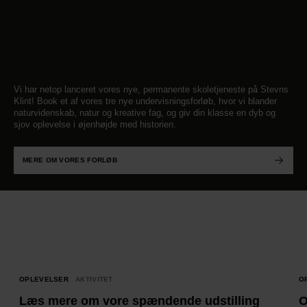
Vi har netop lanceret vores nye, permanente skoletjeneste på Stevns
Klint! Book et af vores tre nye undervisningsforløb, hvor vi blander
naturvidenskab, natur og kreative fag, og giv din klasse en dyb og
sjov oplevelse i øjenhøjde med historien.
MERE OM VORES FORLØB
OPLEVELSER
AKTIVITET
O
Læs mere om vore spændende udstilling
O