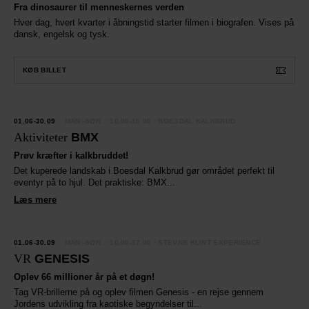
Fra dinosaurer til menneskernes verden
Hver dag, hvert kvarter i åbningstid starter filmen i biografen. Vises på
dansk, engelsk og tysk.
KØB BILLET
VER
AG
01.06-30.09
MAN.-SØN.
· 10.00-16.00 · BOESDAL KALKBRUD
Aktiviteter
BMX
Prøv kræfter i kalkbruddet!
Det kuperede landskab i Boesdal Kalkbrud gør området perfekt til
eventyr på to hjul. Det praktiske: BMX...
Læs mere
VER
AG
01.06-30.09
MAN.-SØN.
· 10.00-17.00 · STEVNS KLINT EXPERIENCE
VR
GENESIS
Oplev 66 millioner år på et døgn!
Tag VR-brillerne på og oplev filmen Genesis - en rejse gennem
Jordens udvikling fra kaotiske begyndelser til...