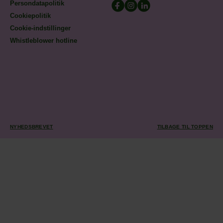
Persondatapolitik
Cookiepolitik
Cookie-indstillinger
Whistleblower hotline
NYHEDSBREVET
TILBAGE TIL TOPPEN
TILMELD DIG VORES
NYHEDSBREV
Tilmeld dig vores nyhedsbrev for at få de seneste opdateringer om
Stevns Klint! Vi deler spændende historier, tips til de bedste
vandreture og information om kommende events. Bliv en del af vores
fællesskab og vær blandt de første til at opdage de skjulte perler i