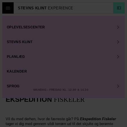
STEVNS KLINT
EXPERIENCE
OPLEVELSESCENTER
STEVNS KLINT
KALENDER
OPLEV DET
HELE
PLANLÆG
KALENDER
SPROG
6. JULI - 16. AUG
MANDAG - FREDAG KL. 12.00 & 14.30
EKSPEDITION
FISKELER
Vil du med derhen, hvor de færreste går? På
Ekspedition Fiskeler
tager vi dig med gennem vildt terræn ud til det skjulte og berømte