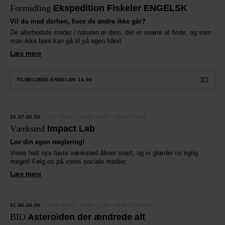
Formidling
Ekspedition Fiskeler ENGELSK
Vil du med derhen, hvor de andre ikke går?
De allerbedste steder i naturen er dem, der er svære at finde, og som
man ikke bare kan gå til på egen hånd.
Læs mere
TILMELDING ENGELSK 14.00
YHED
10.07-30.09
FRE.-ONS.
· 10.00-16.00 · IMPACT LAB
Værksted
Impact Lab
Lav din egen nøglering!
Vores helt nye faste værksted åbner snart, og vi glæder os rigtig
meget! Følg os på vores sociale medier...
Læs mere
YHED
01.06-30.09
MAN.-SØN.
· 10.00-17.00 · KLINTESALEN
BIO
Asteroiden der ændrede alt