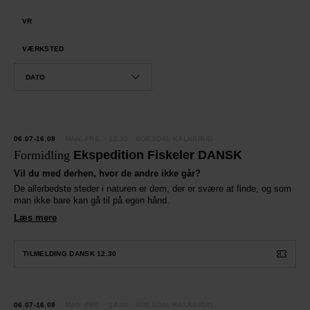
VR
VÆRKSTED
06.07-16.08
MAN.-FRE.
· 12.30 · BOESDAL KALKBRUD
Formidling
Ekspedition Fiskeler DANSK
Vil du med derhen, hvor de andre ikke går?
De allerbedste steder i naturen er dem, der er svære at finde, og som
man ikke bare kan gå til på egen hånd.
Læs mere
TILMELDING DANSK 12.30
YHED
06.07-16.08
MAN.-FRE.
· 14.00 · BOESDAL KALKBRUD