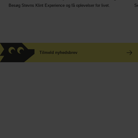
Besøg Stevns Klint Experience og få oplevelser for livet.
Se
Tilmeld nyhedsbrev