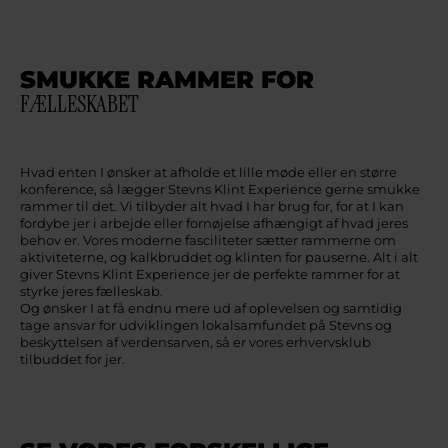
SMUKKE RAMMER FOR
FÆLLESKABET
Hvad enten I ønsker at afholde et lille møde eller en større
konference, så lægger Stevns Klint Experience gerne smukke
rammer til det. Vi tilbyder alt hvad I har brug for, for at I kan
fordybe jer i arbejde eller fornøjelse afhængigt af hvad jeres
behov er. Vores moderne fasciliteter sætter rammerne om
aktiviteterne, og kalkbruddet og klinten for pauserne. Alt i alt
giver Stevns Klint Experience jer de perfekte rammer for at
styrke jeres fælleskab.
Og ønsker I at få endnu mere ud af oplevelsen og samtidig
tage ansvar for udviklingen lokalsamfundet på Stevns og
beskyttelsen af verdensarven, så er vores erhvervsklub
tilbuddet for jer.