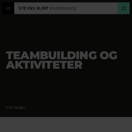
EXPERIENCE
STEVNS KLINT
OPLEVELSESCENTER
STEVNS KLINT
TEAMBUILDING OG
PLANLÆG
AKTIVITETER
KALENDER
SPROG
Info følger...