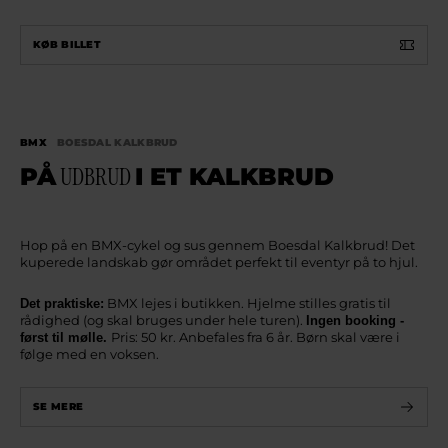
KØB BILLET
BMX
BOESDAL KALKBRUD
PÅ
UDBRUD
I ET KALKBRUD
Hop på en BMX-cykel og sus gennem Boesdal Kalkbrud! Det
kuperede landskab gør området perfekt til eventyr på to hjul.
BMX lejes i butikken. Hjelme stilles gratis til
Det praktiske:
rådighed (og skal bruges under hele turen).
Ingen booking -
Pris: 50 kr. Anbefales fra 6 år. Børn skal være i
først til mølle.
følge med en voksen.
SE MERE