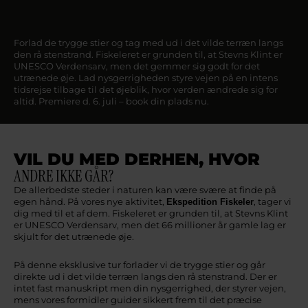
Forlad de trygge stier og tag med ud i det vilde terræn langs
den rå stenstrand. Fiskeleret er grunden til, at Stevns Klint er
UNESCO Verdensarv, men det gemmer sig godt for det
utrænede øje. Lad nysgerrigheden styre vejen på en intens
tidsrejse tilbage til det øjeblik, hvor verden ændrede sig for
altid. Premiere d. 6. juli – book din plads nu.
VIL DU MED DERHEN, HVOR
ANDRE IKKE GÅR?
De allerbedste steder i naturen kan være svære at finde på
egen hånd. På vores nye aktivitet,
, tager vi
Ekspedition Fiskeler
dig med til et af dem. Fiskeleret er grunden til, at Stevns Klint
er UNESCO Verdensarv, men det 66 millioner år gamle lag er
skjult for det utrænede øje.
På denne eksklusive tur forlader vi de trygge stier og går
direkte ud i det vilde terræn langs den rå stenstrand. Der er
intet fast manuskript men din nysgerrighed, der styrer vejen,
mens vores formidler guider sikkert frem til det præcise