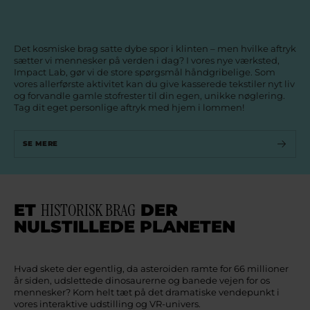
Det kosmiske brag satte dybe spor i klinten – men hvilke aftryk
sætter vi mennesker på verden i dag? I vores nye værksted,
Impact Lab, gør vi de store spørgsmål håndgribelige. Som
vores allerførste aktivitet kan du give kasserede tekstiler nyt liv
og forvandle gamle stofrester til din egen, unikke nøglering.
Tag dit eget personlige aftryk med hjem i lommen!
SE MERE
ET
HISTORISK BRAG
DER
NULSTILLEDE PLANETEN
Hvad skete der egentlig, da asteroiden ramte for 66 millioner
år siden, udslettede dinosaurerne og banede vejen for os
mennesker? Kom helt tæt på det dramatiske vendepunkt i
vores interaktive udstilling og VR-univers.