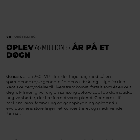
VR
UDSTILLING
OPLEV
66 MILLIONER
ÅR PÅ ET
DØGN
er en 360° VR-film, der tager dig med på en
Genesis
spændende rejse gennem Jordens udvikling – lige fra den
kaotiske begyndelse til livets fremkomst, fortalt som ét enkelt
døgn. Filmen giver dig en sanselig oplevelse af de dramatiske
begivenheder, der har formet vores planet. Gennem skift
mellem kaos, forandring og genopbygning oplever du
evolutionens store linjer i et koncentreret og medrivende
format.