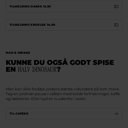
TILMELDING DANSK 12.30
TILMELDING ENGELSK 14.00
MAD & DRIKKE
KUNNE DU OGSÅ GODT SPISE
EN
HALV
DINOSAUR
?
Man kan ikke fordøje jordens største vidundere på tom mave.
Tag en jordnær pause i caféen med kolde forfriskninger, kaffe
og lækkerier. Eller nyd en is udenfor i solen.
TIL CAFEEN