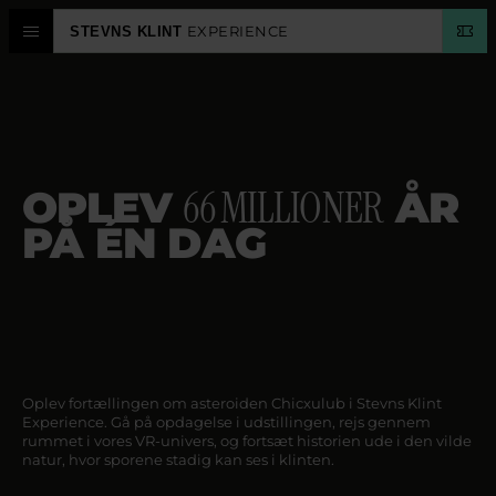
EXPERIENCE
STEVNS KLINT
SOMMER
FERIE
OPLEVELSESCENTER
STEVNS KLINT
66 MILLIONER
OPLEV
ÅR
PLANLÆG
PÅ ÉN DAG
KALENDER
SPROG
Oplev fortællingen om asteroiden Chicxulub i Stevns Klint
Experience. Gå på opdagelse i udstillingen, rejs gennem
rummet i vores VR-univers, og fortsæt historien ude i den vilde
natur, hvor sporene stadig kan ses i klinten.