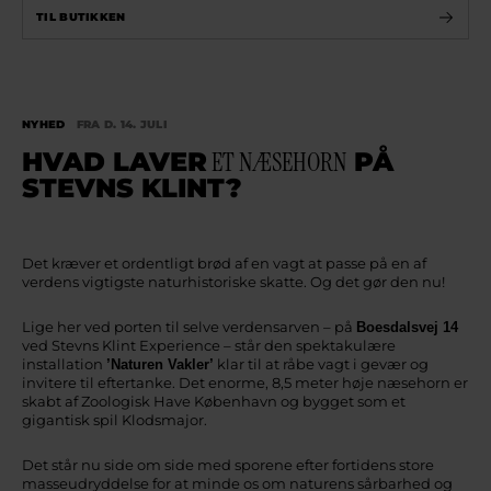
TIL BUTIKKEN
NYHED
FRA D. 14. JULI
HVAD LAVER
ET NÆSEHORN
PÅ
STEVNS KLINT?
Det kræver et ordentligt brød af en vagt at passe på en af
verdens vigtigste naturhistoriske skatte. Og det gør den nu!
Lige her ved porten til selve verdensarven – på
Boesdalsvej 14
ved Stevns Klint Experience – står den spektakulære
installation
klar til at råbe vagt i gevær og
’Naturen Vakler’
invitere til eftertanke. Det enorme, 8,5 meter høje næsehorn er
skabt af Zoologisk Have København og bygget som et
gigantisk spil Klodsmajor.
Det står nu side om side med sporene efter fortidens store
masseudryddelse for at minde os om naturens sårbarhed og