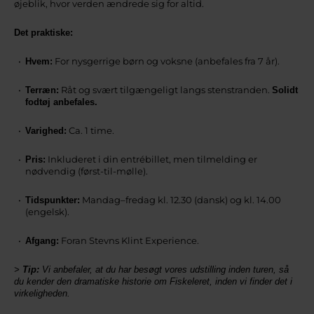
øjeblik, hvor verden ændrede sig for altid.
Det praktiske:
For nysgerrige børn og voksne (anbefales fra 7 år).
Hvem:
Råt og svært tilgængeligt langs stenstranden.
Terræn:
Solidt
fodtøj anbefales.
Ca. 1 time.
Varighed:
Inkluderet i din entrébillet, men tilmelding er
Pris:
nødvendig (først-til-mølle).
Mandag–fredag kl. 12.30 (dansk) og kl. 14.00
Tidspunkter:
(engelsk).
Foran Stevns Klint Experience.
Afgang:
>
Tip:
Vi anbefaler, at du har besøgt vores udstilling inden turen, så
du kender den dramatiske historie om Fiskeleret, inden vi finder det i
virkeligheden.