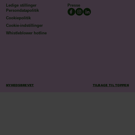
Ledige stillinger
Presse
Persondatapolitik
Cookiepolitik
Cookie-indstillinger
Whistleblower hotline
NYHEDSBREVET
TILBAGE TIL TOPPEN
TILMELD DIG VORES
NYHEDSBREV
Tilmeld dig vores nyhedsbrev for at få de seneste opdateringer
om Stevns Klint! Vi deler spændende historier, tips til de
bedste vandreture og information om kommende events. Bliv