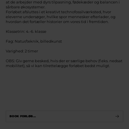
at de arbejder med dyrs tilpasning, fødekæder og balancen i
sårbare økosystemer.
Forløbet afsluttes i et kreativt technofossilværksted, hvor
eleverne undersøger, hvilke spor mennesker efterlader, og
hvordan det fortæller historier om vores tid i fremtiden.
Klassetrin: 4.-6. klasse
Fag: Natur/teknik, billedkunst
Varighed: 2 timer
OBS: Giv gerne besked, hvis der er særlige behov (f.eks. nedsat
mobilitet), så vi kan tilrettelægge forløbet bedst muligt.
BOOK FORLØB...