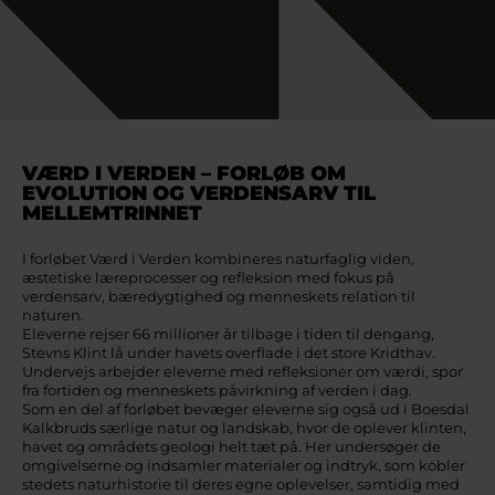
VÆRD I VERDEN – FORLØB OM
EVOLUTION OG VERDENSARV TIL
MELLEMTRINNET
I forløbet Værd i Verden kombineres naturfaglig viden,
æstetiske læreprocesser og refleksion med fokus på
verdensarv, bæredygtighed og menneskets relation til
naturen.
Eleverne rejser 66 millioner år tilbage i tiden til dengang,
Stevns Klint lå under havets overflade i det store Kridthav.
Undervejs arbejder eleverne med refleksioner om værdi, spor
fra fortiden og menneskets påvirkning af verden i dag.
Som en del af forløbet bevæger eleverne sig også ud i Boesdal
Kalkbruds særlige natur og landskab, hvor de oplever klinten,
havet og områdets geologi helt tæt på. Her undersøger de
omgivelserne og indsamler materialer og indtryk, som kobler
stedets naturhistorie til deres egne oplevelser, samtidig med