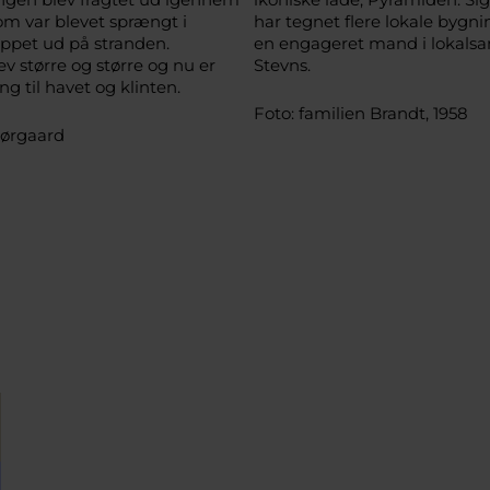
om var blevet sprængt i
har tegnet flere lokale bygni
tippet ud på stranden.
en engageret mand i lokals
v større og større og nu er
Stevns.
g til havet og klinten.
Foto: familien Brandt, 1958
Nørgaard