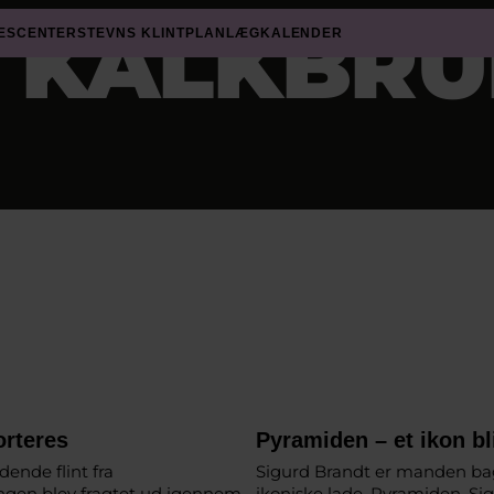
 KALKBRU
ESCENTER
STEVNS KLINT
PLANLÆG
KALENDER
orteres
Pyramiden – et ikon bli
ende flint fra
Sigurd Brandt er manden ba
ngen blev fragtet ud igennem
ikoniske lade, Pyramiden. Si