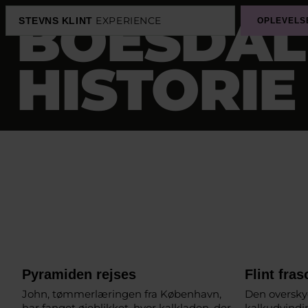
BOESDAL
EXPERIENCE
STEVNS KLINT
OPLEVELS
HISTORIE
Pyramiden rejses
Flint fras
John, tømmerlæringen fra København,
Den overskyd
har fanget øjeblikket, hvor kalkladen, der
kalkudvindi