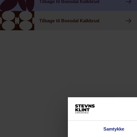
Tilbage til Boesdal Kalkbrud
Tilbage til Boesdal Kalkbrud
Samtykke