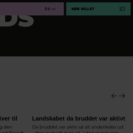
DS
KØB BILLET
DA
ver til
Landskabet da bruddet var aktivt
g den
Da bruddet var aktiv så alt anderledes ud
gurd Brandt
- der var hvidt over alt. I dag er naturen