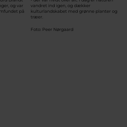
nger, og var
vandret ind igen, og dækker
amfundet på
kulturlandskabet med grønne planter og
træer.
Foto: Peer Nørgaard