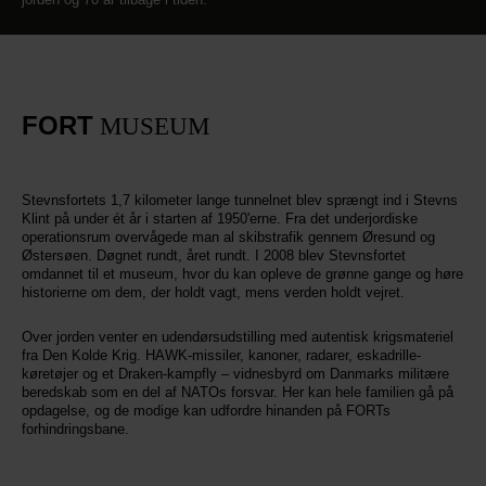
FORT
MUSEUM
Stevnsfortets 1,7 kilometer lange tunnelnet blev sprængt ind i Stevns
Klint på under ét år i starten af 1950'erne. Fra det underjordiske
operationsrum overvågede man al skibstrafik gennem Øresund og
Østersøen. Døgnet rundt, året rundt. I 2008 blev Stevnsfortet
omdannet til et museum, hvor du kan opleve de grønne gange og høre
historierne om dem, der holdt vagt, mens verden holdt vejret.
Over jorden venter en udendørsudstilling med autentisk krigsmateriel
fra Den Kolde Krig. HAWK-missiler, kanoner, radarer, eskadrille-
køretøjer og et Draken-kampfly – vidnesbyrd om Danmarks militære
beredskab som en del af NATOs forsvar. Her kan hele familien gå på
opdagelse, og de modige kan udfordre hinanden på FORTs
forhindringsbane.