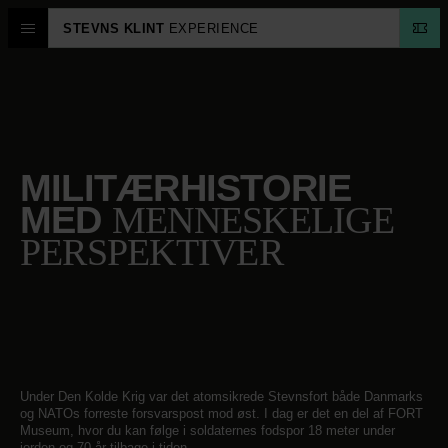
STEVNS KLINT
EXPERIENCE
FORT
MUSEUM
MILITÆRHISTORIE
MED
MENNESKELIGE
PERSPEKTIVER
Under Den Kolde Krig var det atomsikrede Stevnsfort både Danmarks
og NATOs forreste forsvarspost mod øst. I dag er det en del af FORT
Museum, hvor du kan følge i soldaternes fodspor 18 meter under
jorden og 70 år tilbage i tiden.