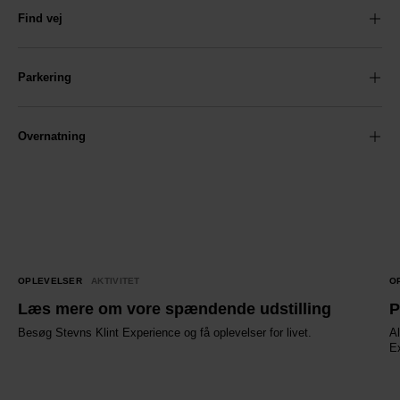
Find vej
Parkering
Overnatning
OPLEVELSER
AKTIVITET
O
Læs mere om vore spændende udstilling
P
Besøg Stevns Klint Experience og få oplevelser for livet.
Al
E