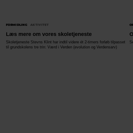
FORMIDLING
AKTIVITET
O
Læs mere om vores skoletjeneste
O
Skoletjeneste Stevns Klint har indtil videre ét 2-timers forløb tilpasset
Se
til grundskolens tre trin: Værd i Verden (evolution og Verdensarv)